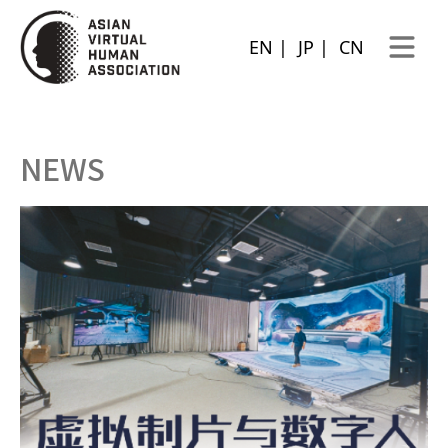
EN
|
JP
|
CN
Open ma
NEWS